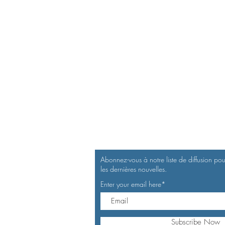
Abonnez-vous à notre liste de diffusion pou
les dernières nouvelles.
Enter your email here*
Subscribe Now